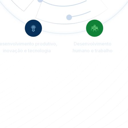
esenvolvimento produtivo,
Desenvolvimento
inovação e tecnologia
humano e trabalho