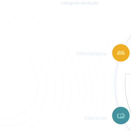
categoria desejada
Infraestrutura
Educação