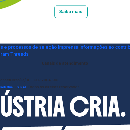
Saiba mais
es e processos de seleção
Imprensa
Informações ao contrib
gram
Threads
Canais de atendimento
monsen Brasília/DF - CEP 7004-903
Todos os direitos reservados.
ndustrial - SENAI.