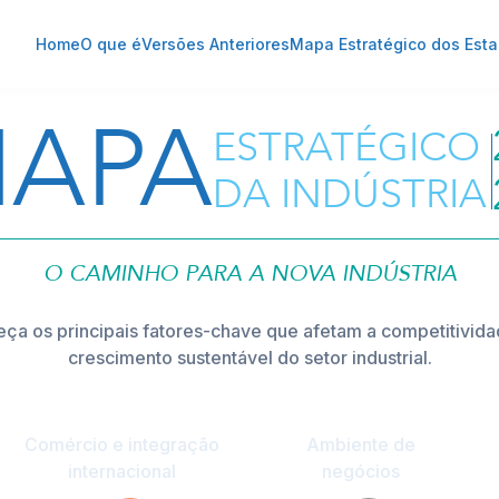
 Indústria
Home
O que é
Versões Anteriores
Mapa Estratégico dos Est
APA
ESTRATÉGICO
DA INDÚSTRIA
O CAMINHO PARA A NOVA INDÚSTRIA
ça os principais fatores-chave que afetam a competitivida
crescimento sustentável do setor industrial.
Comércio e integração
Ambiente de
internacional
negócios