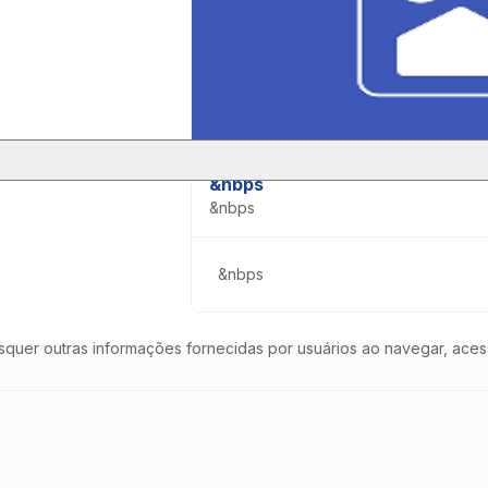
&nbps
&nbps
tria (doravante "CNI"), disponível por meio do endereço eletrônico 
e Play Store, por meio das quais é possível acessar informações ace
 por usuários nos sites e aplicativos da CNI.
&nbps
ignificado atribuído nesta Política.
squer outras informações fornecidas por usuários ao navegar, acess