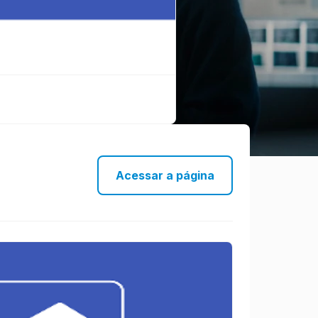
Acessar a página
omo
s
vacidade,
 a gestão
eção de