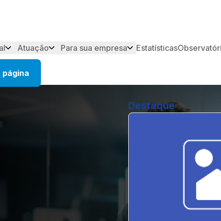
al
Atuação
Para sua empresa
Estatísticas
Observatór
 página
Destaque