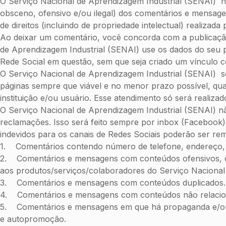
O Serviço Nacional de Aprendizagem Industrial (SENAI) nã
obsceno, ofensivo e/ou ilegal) dos comentários e mensage
de direitos (incluindo de propriedade intelectual) realiza
Ao deixar um comentário, você concorda com a publicação
de Aprendizagem Industrial (SENAI) use os dados do seu p
Rede Social em questão, sem que seja criado um vínculo 
O Serviço Nacional de Aprendizagem Industrial (SENAI) s
páginas sempre que viável e no menor prazo possível, qua
instituição e/ou usuário. Esse atendimento só será realiza
O Serviço Nacional de Aprendizagem Industrial (SENAI) 
reclamações. Isso será feito sempre por inbox (Faceboo
indevidos para os canais de Redes Sociais poderão ser rem
1. Comentários contendo número de telefone, endereço,
2. Comentários e mensagens com conteúdos ofensivos, obsc
aos produtos/serviços/colaboradores do Serviço Nacional 
3. Comentários e mensagens com conteúdos duplicados.
4. Comentários e mensagens com conteúdos não relaciona
5. Comentários e mensagens em que há propaganda e/ou 
e autopromoção.