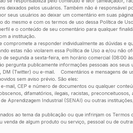
o se responsabiliza pelo conteúdo e teor (ameaçador, raci
ns deixados pelos usuários. Também não é responsável por
da por seus usuários ao deixar um comentário em suas página
 do mesmo e com os termos de uso dessa Política de Uso,
erfil e o conteúdo de seu comentário para qualquer finali
com a instituição.
e compromete a responder individualmente as dúvidas e qu
ndo estas não violarem essa Política de Uso a e/ou não of
do de segunda a sexta-feira, em horário comercial (08:00 às
não pergunta publicamente informações pessoais aos seus
k), DM (Twitter) ou e-mail. Comentários e mensagens de 
ovidos sem aviso prévio. São eles:
 e-mail, CEP e número de documentos ou qualquer conteú
enos, difamatórios, ilegais, racistas, preconceituosos, 
de Aprendizagem Industrial (SENAI) ou outras instituiçõe
dos ao tema da publicação ou que infrinjam os Termos d
venda de algum produto ou serviço, pessoal ou de outra