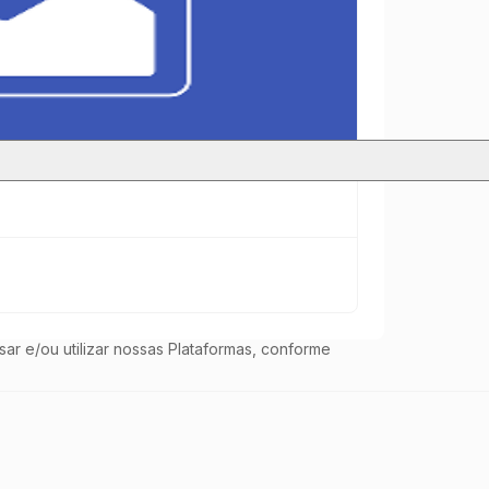
https://www.portaldaindustria.com.br/cni/ e
rca dos serviços da CNI. Nesta Política de
ar e/ou utilizar nossas Plataformas, conforme