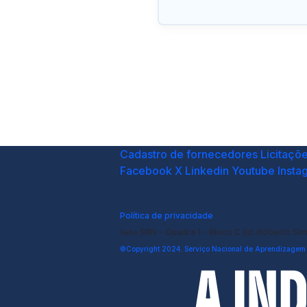
Cadastro de fornecedores
Licitaçõ
Facebook
X
Linkedin
Youtube
Insta
Política de privacidade
SBN - Quadra 1 - Bloco C Ed. Roberto Si
Sede
©Copyright 2024. Serviço Nacional de Aprendizagem I