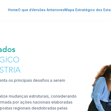
s - Mapa Estratégico da Indú
Home
O que é
Versões Anteriores
Mapa Estratégico dos Est
ados
ÉGICO
STRIA
nta os principais desafios a serem
alize mudanças estruturais, considerando
ormada por ações nacionais elaboradas
opostas regionais desdobradas pelas