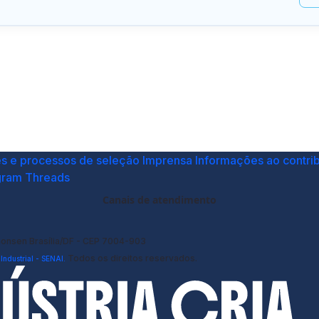
es e processos de seleção
Imprensa
Informações ao contrib
gram
Threads
Canais de atendimento
monsen Brasília/DF - CEP 7004-903
Todos os direitos reservados.
ndustrial - SENAI.