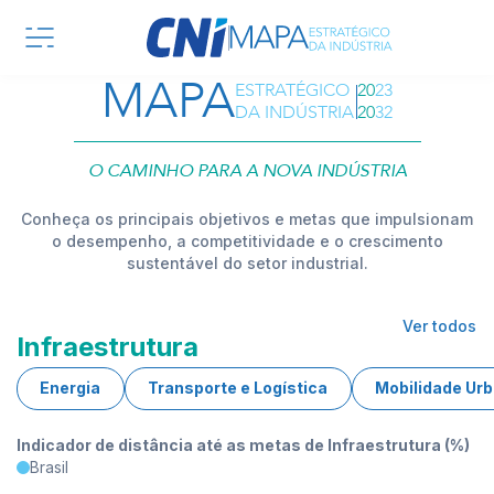
Infraestrutura - Mapa Estrat
Pular para o Conteúdo principal
MAPA
ESTRATÉGICO
2023
DA INDÚSTRIA
2032
O CAMINHO PARA A NOVA INDÚSTRIA
Conheça os principais objetivos e metas que impulsionam
o desempenho, a competitividade e o crescimento
sustentável do setor industrial.
Ver todos
Infraestrutura
Energia
Transporte e Logística
Mobilidade Ur
Indicador de distância até as metas de Infraestrutura (%)
Brasil