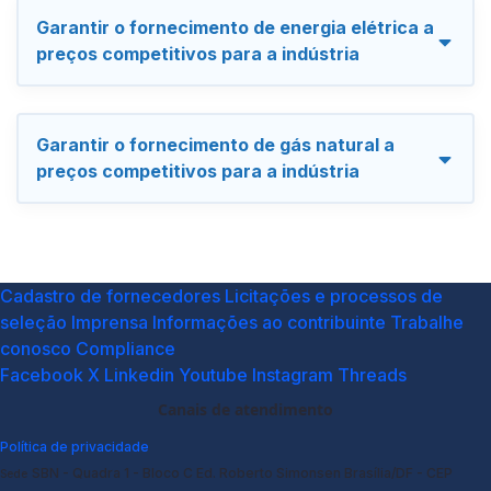
Garantir o fornecimento de energia elétrica a
preços competitivos para a indústria
Garantir o fornecimento de gás natural a
preços competitivos para a indústria
Cadastro de fornecedores
Licitações e processos de
seleção
Imprensa
Informações ao contribuinte
Trabalhe
conosco
Compliance
Facebook
X
Linkedin
Youtube
Instagram
Threads
Canais de atendimento
Política de privacidade
SBN - Quadra 1 - Bloco C Ed. Roberto Simonsen Brasília/DF - CEP
Sede